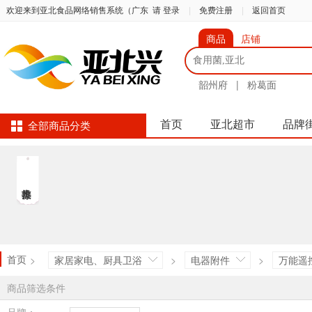
欢迎来到亚北食品网络销售系统（广东
请 登录
|
免费注册
|
返回首页
商品
店铺
韶州府
|
粉葛面
首页
亚北超市
品牌
全部商品分类
首页
>
家居家电、厨具卫浴
>
电器附件
>
万能遥
商品筛选条件