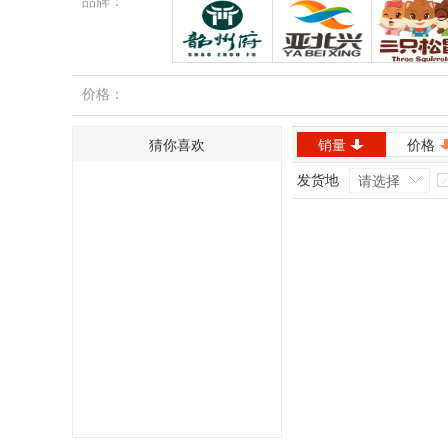
品牌：
韶州府
亚北兴
三只松
价格：
猜你喜欢
销量
价格
发货地
请选择