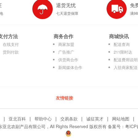
证
退货无忧
免
产地
七天退货保障
满9
支付方法
商务合作
商城快讯
在线支付
商家加盟
配送查询
货到付款
广告推广
211限时达
供货商合作
配送费用说明
新闻媒体合作
入驻商家配送
友情链接
|
亚北百科
|
帮助中心
|
交易条款
|
诚征英才
|
网站地图
|
© 广东亚北农副产品有限公司，All Rights Reserved 版权所有 备案号：
粤ICP