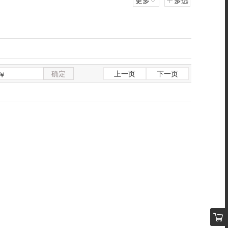
更多
多选
确定
上一页
下一页
￥