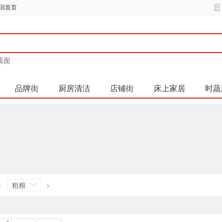
回首页
葛面
品牌街
厨房清洁
店铺街
床上家居
时蔬
>
粗粮
>