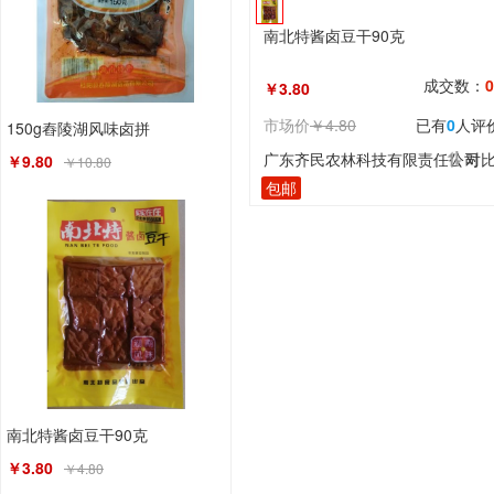
南北特酱卤豆干90克
成交数：
0
￥3.80
市场价
￥4.80
已有
0
人评
150g舂陵湖风味卤拼
广东齐民农林科技有限责任公司
对
￥9.80
￥10.80
包邮
南北特酱卤豆干90克
￥3.80
￥4.80