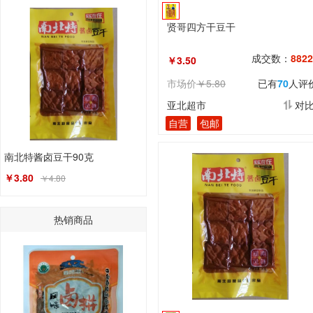
贤哥四方干豆干
成交数：
8822
￥3.50
市场价
￥5.80
已有
70
人评
亚北超市
对
自营
包邮
南北特酱卤豆干90克
￥3.80
￥4.80
热销商品