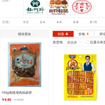
品牌：
韶州府
三只松鼠
同仁堂
价格：
0-2
2-4
4-6
6-8
8-10
猜你喜欢
销量
价格
评
发货地
仅显示有
请选择
150g舂陵湖风味卤拼
￥9.80
￥10.80