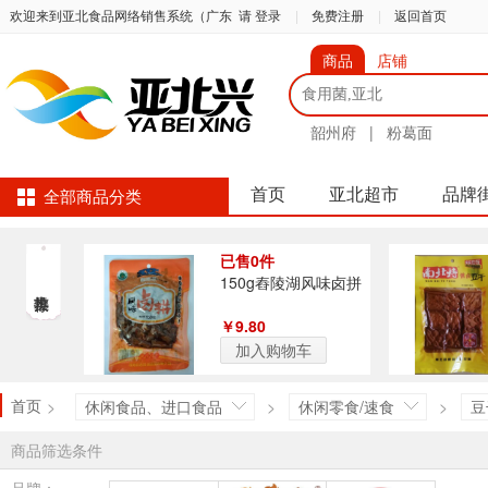
欢迎来到亚北食品网络销售系统（广东
请 登录
|
免费注册
|
返回首页
商品
店铺
韶州府
|
粉葛面
首页
亚北超市
品牌
全部商品分类
已售0件
150g舂陵湖风味卤拼
￥9.80
加入购物车
首页
>
休闲食品、进口食品
>
休闲零食/速食
>
豆
商品筛选条件