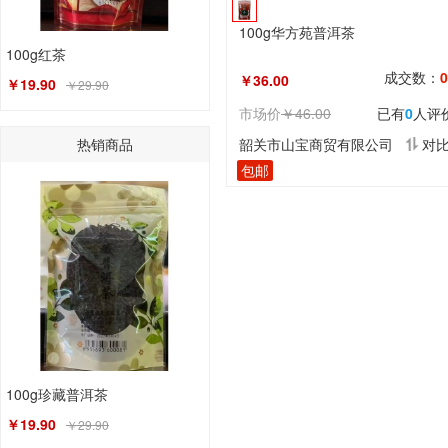
100g华方苑普洱茶
100g红茶
成交数：
0
￥36.00
￥19.90
￥29.90
市场价
￥46.00
已有
0
人评
热销商品
韶关市山宝商贸有限公司
对
包邮
100g珍藏普洱茶
￥19.90
￥29.90