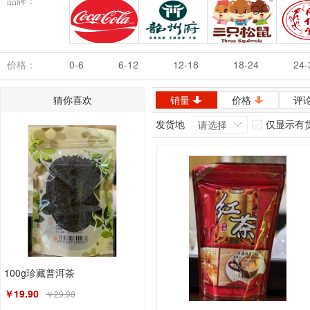
品牌：
可口可乐
韶州府
三只松鼠
同
价格：
0-6
6-12
12-18
18-24
24-
猜你喜欢
销量
价格
评
发货地
仅显示有
请选择
100g珍藏普洱茶
￥19.90
￥29.90