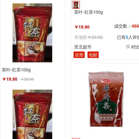
茶叶-红茶100g
成交数：
466
￥19.90
市场价
￥29.90
已有
3
人评
亚北超市
对
自营
包邮
茶叶-红茶100g
￥19.90
￥29.90