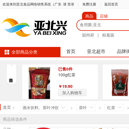
欢迎来到亚北食品网络销售系统（广东
请 登录
|
免费注册
|
返回首页
商品
店铺
韶州府
|
粉葛面
首页
亚北超市
品牌
全部商品分类
已售0件
100g红茶
￥19.90
加入购物车
首页
>
酒水饮料、茶叶冲饮
>
茶叶
>
红茶
商品筛选条件