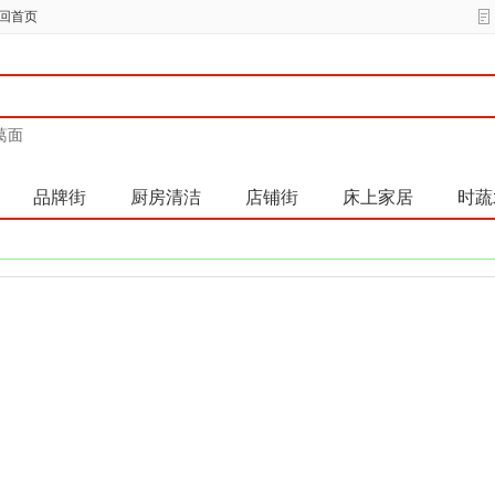
回首页
葛面
品牌街
厨房清洁
店铺街
床上家居
时蔬