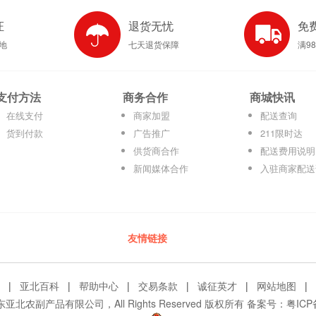
证
退货无忧
免
产地
七天退货保障
满9
支付方法
商务合作
商城快讯
在线支付
商家加盟
配送查询
货到付款
广告推广
211限时达
供货商合作
配送费用说明
新闻媒体合作
入驻商家配送
友情链接
|
亚北百科
|
帮助中心
|
交易条款
|
诚征英才
|
网站地图
|
© 广东亚北农副产品有限公司，All Rights Reserved 版权所有 备案号：
粤ICP