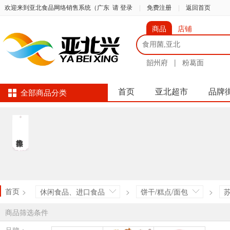
欢迎来到亚北食品网络销售系统（广东
请 登录
|
免费注册
|
返回首页
商品
店铺
韶州府
|
粉葛面
首页
亚北超市
品牌
全部商品分类
首页
>
休闲食品、进口食品
>
饼干/糕点/面包
>
商品筛选条件