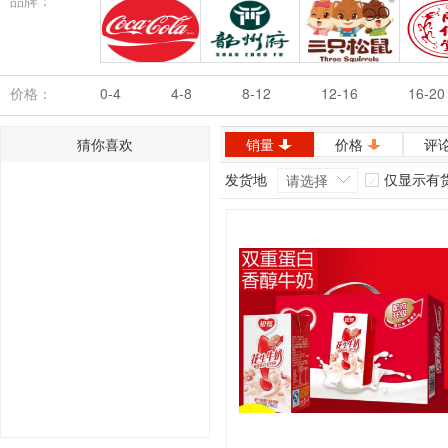
品牌：
可口可乐
韶州府
三只松鼠
同
价格：
0-4
4-8
8-12
12-16
16-20
猜你喜欢
销量
价格
评
发货地
仅显示有
请选择