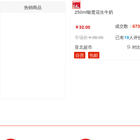
热销商品
250ml银鹭花生牛奶
成交数：
673
￥32.00
市场价
￥38.00
已有
19
人评
亚北超市
对
自营
包邮