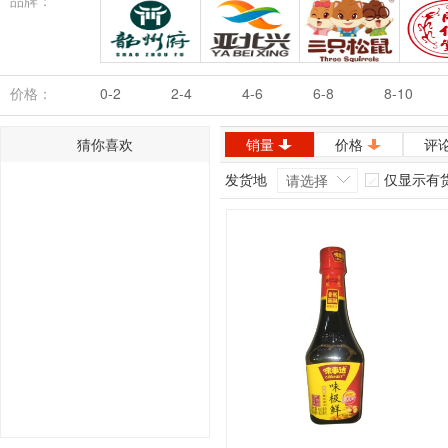
品牌：
韶州府
亚北兴
三只松鼠
同
价格：
0-2
2-4
4-6
6-8
8-10
猜你喜欢
销量
价格
评
发货地
仅显示有
请选择