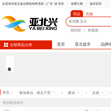
欢迎来到亚北食品网络销售系统（广东
请 登录
|
免费注册
|
返回首页
商品
店铺
韶州府
|
粉葛面
首页
亚北超市
品牌
全部商品分类
首页
>
粮油食品、南北干货
>
酱油
>
生抽
商品筛选条件