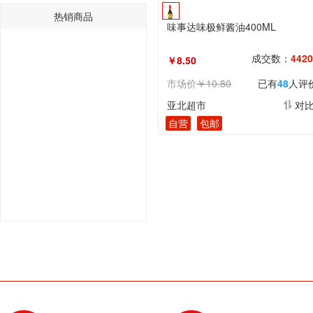
热销商品
味事达味极鲜酱油400ML
成交数：
4420
￥8.50
市场价
￥10.80
已有
48
人评
亚北超市
对
自营
包邮