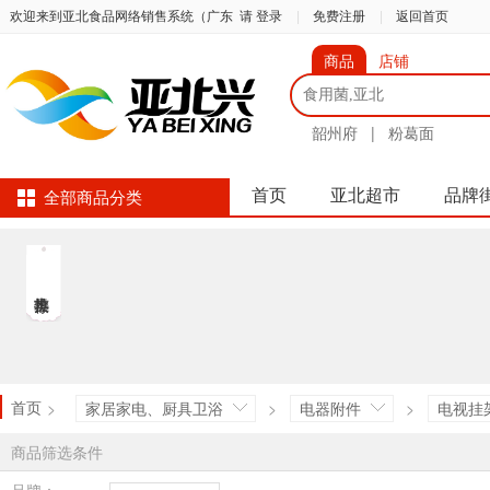
欢迎来到亚北食品网络销售系统（广东
请 登录
|
免费注册
|
返回首页
商品
店铺
韶州府
|
粉葛面
首页
亚北超市
品牌
全部商品分类
首页
>
家居家电、厨具卫浴
>
电器附件
>
电视挂
商品筛选条件