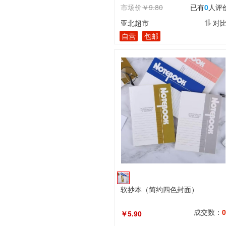
市场价
￥9.80
已有
0
人评
亚北超市
对
自营
包邮
软抄本（简约四色封面）
成交数：
0
￥5.90