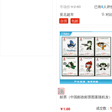
市场价
￥2.80
已有
6
人评
亚北超市
对
自营
包邮
邮票（中国邮政邮票图案随机发
成交数：
1
￥1.00