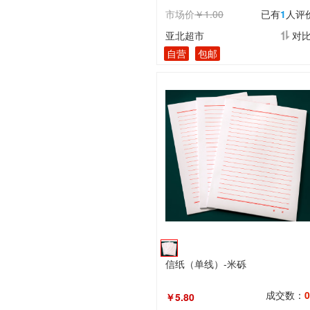
市场价
￥1.00
已有
1
人评
亚北超市
对
自营
包邮
信纸（单线）-米砾
成交数：
0
￥5.80