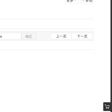
更多
多选
确定
上一页
下一页
￥