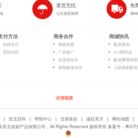
证
退货无忧
免
产地
七天退货保障
满9
支付方法
商务合作
商城快讯
在线支付
商家加盟
配送查询
货到付款
广告推广
211限时达
供货商合作
配送费用说明
新闻媒体合作
入驻商家配送
友情链接
|
亚北百科
|
帮助中心
|
交易条款
|
诚征英才
|
网站地图
|
© 广东亚北农副产品有限公司，All Rights Reserved 版权所有 备案号：
粤ICP