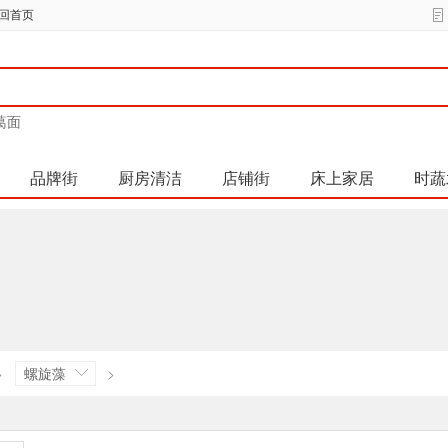
回首页
葛面
品牌街
厨房清洁
店铺街
床上家居
时蔬
>
螺旋藻
>