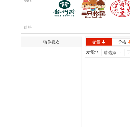
品牌：
韶州府
三只松鼠
同仁堂
价格：
猜你喜欢
销量
价格
发货地
请选择