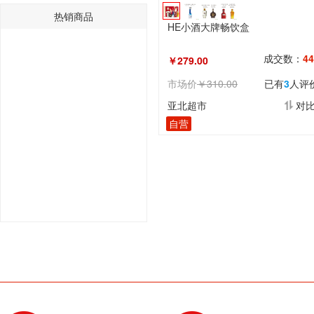
热销商品
HE小酒大牌畅饮盒
成交数：
44
￥279.00
市场价
￥310.00
已有
3
人评
亚北超市
对
自营