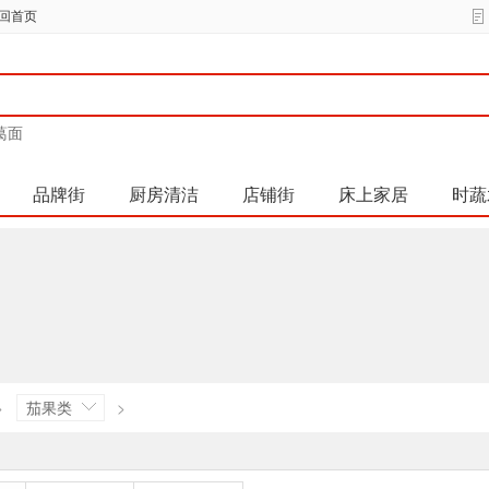
回首页
葛面
品牌街
厨房清洁
店铺街
床上家居
时蔬
>
茄果类
>