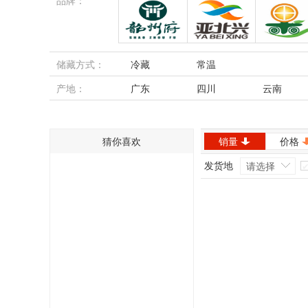
品牌：
韶州府
亚北兴
新鲜鲜
储藏方式：
冷藏
常温
产地：
广东
四川
云南
内蒙古
安徽
猜你喜欢
销量
价格
发货地
请选择