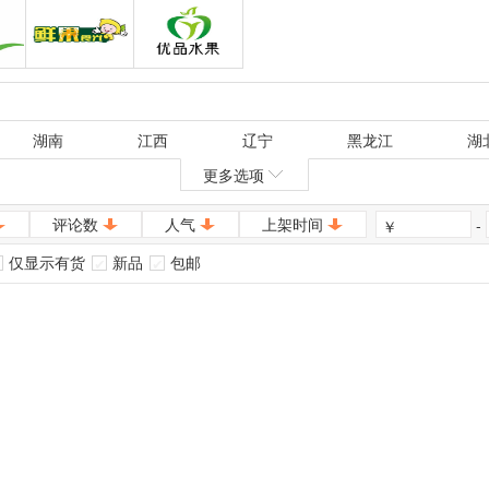
果
鲜果食光
优品水果
湖南
江西
辽宁
黑龙江
湖
更多选项
评论数
人气
上架时间
-
￥
仅显示有货
新品
包邮