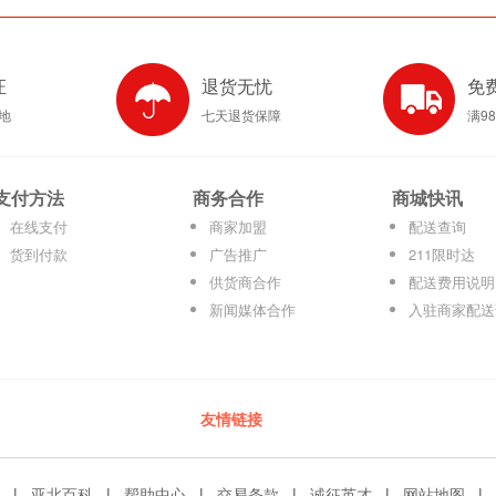
证
退货无忧
免
产地
七天退货保障
满9
支付方法
商务合作
商城快讯
在线支付
商家加盟
配送查询
货到付款
广告推广
211限时达
供货商合作
配送费用说明
新闻媒体合作
入驻商家配送
友情链接
|
亚北百科
|
帮助中心
|
交易条款
|
诚征英才
|
网站地图
|