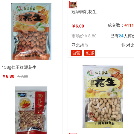
冠华南乳花生
成交数：
4111
￥6.00
市场价
￥8.80
已有
24
人评
亚北超市
对
自营
包邮
158g仁王红泥花生
￥6.80
￥7.80