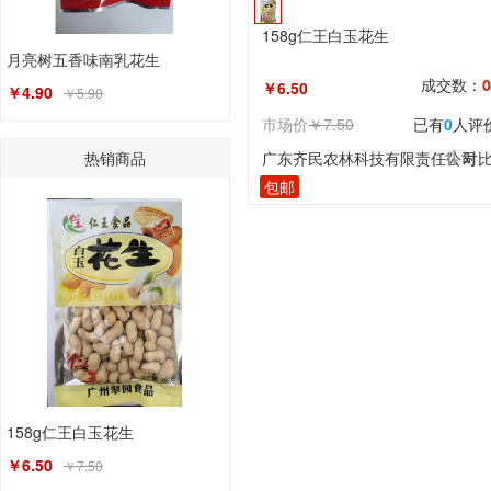
158g仁王白玉花生
月亮树五香味南乳花生
成交数：
0
￥6.50
￥4.90
￥5.90
市场价
￥7.50
已有
0
人评
热销商品
广东齐民农林科技有限责任公司
对
包邮
158g仁王白玉花生
￥6.50
￥7.50