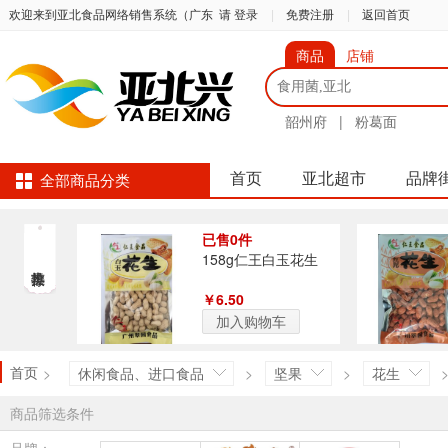
欢迎来到亚北食品网络销售系统（广东
请 登录
|
免费注册
|
返回首页
商品
店铺
韶州府
|
粉葛面
首页
亚北超市
品牌
全部商品分类
已售0件
158g仁王白玉花生
￥6.50
加入购物车
首页
>
休闲食品、进口食品
>
坚果
>
花生
商品筛选条件