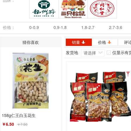
品牌：
韶州府
三只松鼠
同仁堂
价格：
0-0.9
0.9-1.8
1.8-2.7
2.7-3.6
猜你喜欢
销量
价格
评
发货地
仅显示有
请选择
158g仁王白玉花生
￥6.50
￥7.50