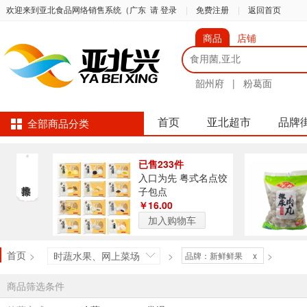
欢迎来到亚北食品网络销售系统（广东
请 登录
|
免费注册
|
返回首页
商品
店铺
韶州府
|
粉葛面
首页
亚北超市
品牌
全部商品分类
已售233件
入口为先 粤式名点饺
子包点
￥16.00
加入购物车
首页
>
时蔬水果、网上菜场
>
>
品牌：新鲜鲜果
x
商品筛选条件