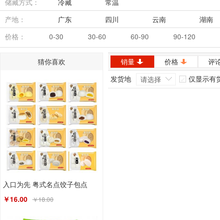
储藏方式：
冷藏
常温
产地：
广东
四川
云南
湖南
内蒙古
安徽
价格：
0-30
30-60
60-90
90-120
猜你喜欢
销量
价格
评
发货地
仅显示有
请选择
入口为先 粤式名点饺子包点
￥16.00
￥18.00