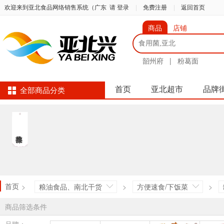
欢迎来到亚北食品网络销售系统（广东
请 登录
|
免费注册
|
返回首页
商品
店铺
韶州府
|
粉葛面
首页
亚北超市
品牌
全部商品分类
首页
>
粮油食品、南北干货
>
方便速食/下饭菜
>
商品筛选条件