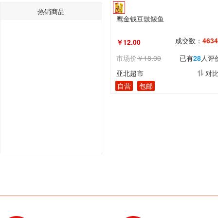
热销商品
鹰金钱豆豉鲮鱼
成交数：
4634
￥12.00
市场价
￥18.00
已有
28
人评
亚北超市
对
自营
包邮