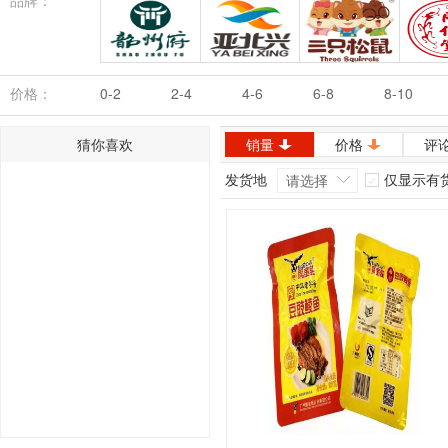
品牌：
韶州府
亚北兴
三只松鼠
同
价格：
0-2
2-4
4-6
6-8
8-10
猜你喜欢
销量
价格
评
发货地
仅显示有
请选择