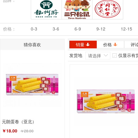
品牌：
韶州府
三只松鼠
同仁堂
价格：
0-3
3-6
6-9
9-12
12-15
猜你喜欢
销量
价格
评
发货地
仅显示有
请选择
元朗蛋卷（亚北）
￥18.00
￥28.00