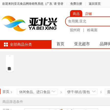
欢迎来到亚北食品网络销售系统（广东
请 登录
|
免费注册
|
返回首页
商品
店铺
韶州府
|
粉葛面
首页
亚北超市
品牌
全部商品分类
首页
>
休闲食品、进口食品
>
饼干/糕点/面包
>
商品筛选条件