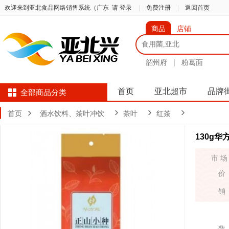
欢迎来到亚北食品网络销售系统（广东
请 登录
|
免费注册
|
返回首页
商品
店铺
韶州府
|
粉葛面
首页
亚北超市
品牌
全部商品分类
首页
酒水饮料、茶叶冲饮
茶叶
红茶
130g
市 场
价
销
数