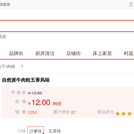
回首页
葛面
品牌街
厨房清洁
店铺街
床上家居
时蔬
肉干/肉铺
自然派牛肉粒五香风味
￥13.80
市 场 价
12.00
价 格
￥
86折
1250
57
销 量
累计评价
商品评分
沙爹味
五香味
口味