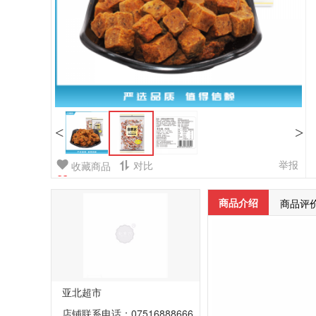
<
>
举报
对比
收藏商品
商品介绍
商品评
亚北超市
店铺联系电话：07516888666