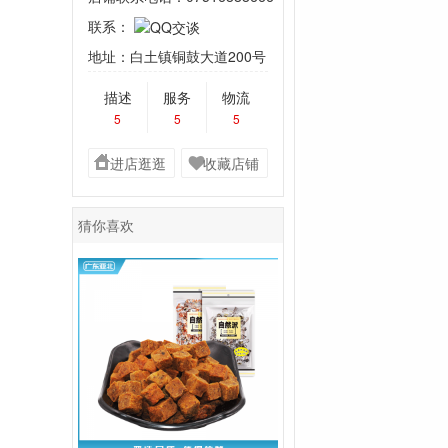
联系：
地址：白土镇铜鼓大道200号
描述
服务
物流
5
5
5
进店逛逛
收藏店铺
猜你喜欢