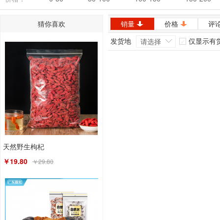
猜你喜欢
销量
价格
评
发货地
仅显示有
请选择
天然野生枸杞
￥19.80
￥29.80