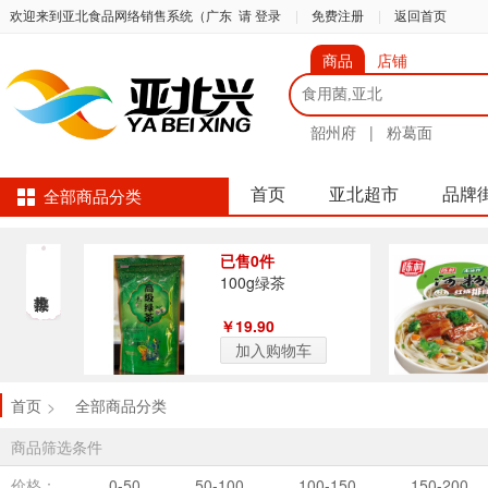
欢迎来到亚北食品网络销售系统（广东
请 登录
|
免费注册
|
返回首页
商品
店铺
韶州府
|
粉葛面
首页
亚北超市
品牌
全部商品分类
已售0件
100g绿茶
￥19.90
加入购物车
首页
全部商品分类
>
商品筛选条件
价格：
0-50
50-100
100-150
150-200