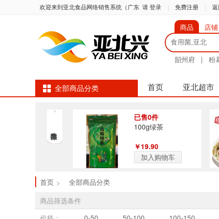
欢迎来到亚北食品网络销售系统（广东
请 登录
|
免费注册
|
返
商品
店铺
韶州府
|
粉
首页
亚北超市
全部商品分类
已售0件
100g绿茶
￥19.90
加入购物车
首页
全部商品分类
>
商品筛选条件
价格：
0-50
50-100
100-150