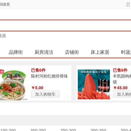
回首页
葛面
品牌街
厨房清洁
店铺街
床上家居
时蔬
已售0件
已售0件
陈村河粉红烧排骨味
丰凯园枸
级
￥5.00
￥45.00
加入购物车
加入购
150-200
200-250
250-300
300-350
350-