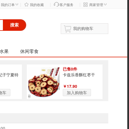
|
|
|
◇
◇
我的订单
我的收藏
客户服务
商家管理
搜索
我的购物车
水果
休闲零食
已售0件
杞子宁夏特
卡兹乐香酥红枣干
￥17.90
物车
加入购物车
400