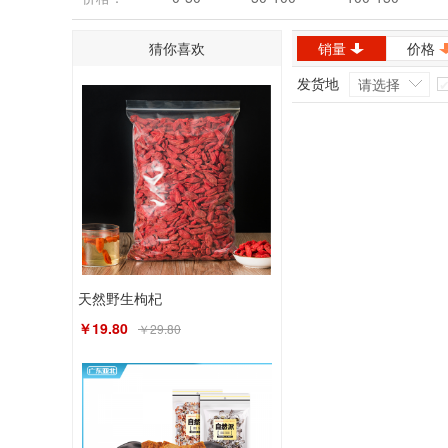
猜你喜欢
销量
价格
发货地
请选择
天然野生枸杞
￥19.80
￥29.80