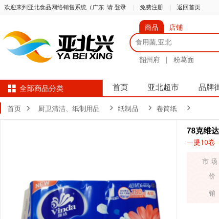
欢迎来到亚北食品网络销售系统（广东
请 登录
|
免费注册
|
返回首页
商品
店铺
韶州府
|
粉葛面
首页
亚北超市
品牌
全部商品分类
首页
厨卫清洁、纸制用品
纸制品
卷筒纸
78克维
一提10卷
市 场
价
销