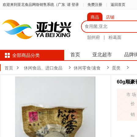
欢迎来到亚北食品网络销售系统（广东
请 登录
|
免费注册
|
返回首页
商品
店铺
韶州府
|
粉葛面
首页
亚北超市
品牌
全部商品分类
首页
休闲食品、进口食品
休闲零食/速食
蛋类
60g顺
市 场
价
销
数