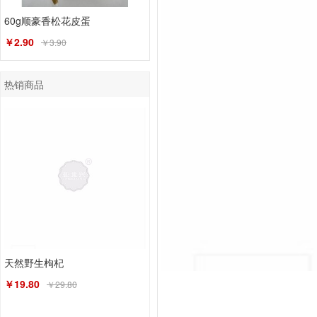
60g顺豪香松花皮蛋
￥2.90
￥3.90
热销商品
天然野生枸杞
￥19.80
￥29.80