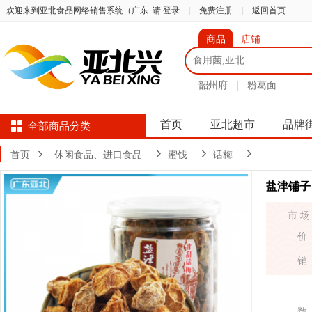
欢迎来到亚北食品网络销售系统（广东
请 登录
|
免费注册
|
返回首页
商品
店铺
韶州府
|
粉葛面
首页
亚北超市
品牌
全部商品分类
首页
休闲食品、进口食品
蜜饯
话梅
盐津铺子
市 场
价
销
数