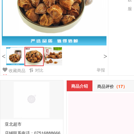
服
<
>
举报
对比
收藏商品
商品介绍
商品评价
（17）
亚北超市
店铺联系电话：07516888666