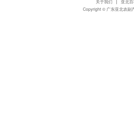
支付宝支付
正品保证
支付宝签约商家
100%原产地
购物指南
售后服务
支付方法
购物流程
售后政策
在线支付
会员介绍
退款/换货
货到付款