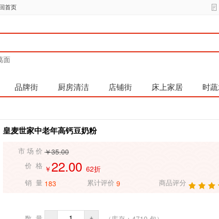
回首页
葛面
品牌街
厨房清洁
店铺街
床上家居
时蔬
皇麦世家中老年高钙豆奶粉
￥35.00
市 场 价
22.00
价 格
￥
62折
183
9
销 量
累计评价
商品评分
-
+
（库存：
4710
包）
数 量