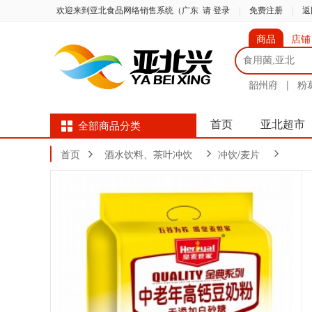
欢迎来到亚北食品网络销售系统（广东
请 登录
|
免费注册
|
返
商品
店铺
韶州府
|
粉
首页
亚北超市
全部商品分类
首页
酒水饮料、茶叶冲饮
冲饮/麦片