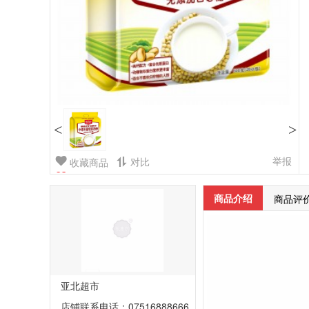
<
>
举报
对比
收藏商品
商品介绍
商品评
亚北超市
店铺联系电话：07516888666