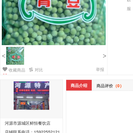
服
<
>
举报
对比
收藏商品
商品介绍
商品评价
（0）
河源市源城区鲜恒餐饮店
店铺联系电话：15922552121