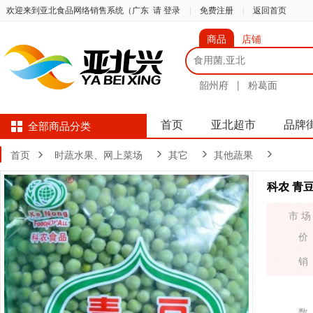
欢迎来到亚北食品网络销售系统（广东
请 登录
|
免费注册
|
返回首页
商品
店铺
韶州府
|
粉葛面
首页
亚北超市
品牌
全部商品分类
首页
时蔬水果、网上菜场
其它
其他蔬果
科农 青
市 场
价
销
数