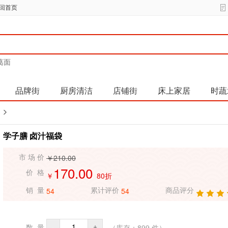
回首页
葛面
品牌街
厨房清洁
店铺街
床上家居
时蔬
学子膳 卤汁福袋
￥210.00
市 场 价
170.00
价 格
￥
80折
54
54
销 量
累计评价
商品评分
-
+
（库存：
899
件）
数 量